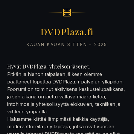
DVDPlaza.fi
KAUAN KAUAN SITTEN – 2025
Hyvät DVDPlaza-yhteisön jäsenet,
Pitkän ja hienon taipaleen jälkeen olemme
päättäneet lopettaa DVDPlaza.fi-palvelun ylläpidon.
Foorumi on toiminut aktiivisena keskustelupaikkana,
ja sen aikana on jaettu valtava määrä tietoa,
intohimoa ja yhteisöllisyyttä elokuvien, tekniikan ja
viihteen ympärillä.
Haluamme kiittää lämpimästi kaikkia käyttäjiä,
moderaattoreita ja ylläpitäjiä, jotka ovat vuosien
varrella tehneet DVDPlazasta sen mitä se on ollut —