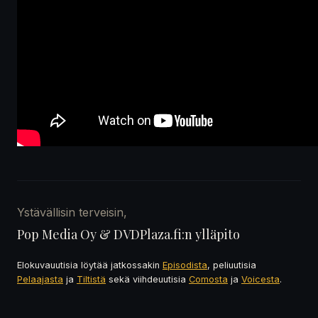
Ystävällisin terveisin,
Pop Media Oy & DVDPlaza.fi:n ylläpito
Elokuvauutisia löytää jatkossakin
Episodista
, peliuutisia
Pelaajasta
ja
Tiltistä
sekä viihdeuutisia
Comosta
ja
Voicesta
.