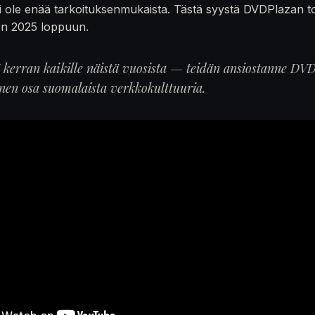
 ole enää tarkoituksenmukaista. Tästä syystä DVDPlazan t
en 2025 loppuun.
ä kerran kaikille näistä vuosista — teidän ansiostanne DVD
inen osa suomalaista verkkokulttuuria.