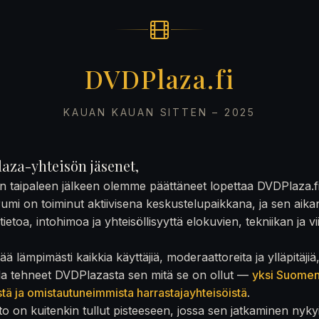
DVDPlaza.fi
KAUAN KAUAN SITTEN – 2025
aza-yhteisön jäsenet,
on taipaleen jälkeen olemme päättäneet lopettaa DVDPlaza.f
rumi on toiminut aktiivisena keskustelupaikkana, ja sen aika
ietoa, intohimoa ja yhteisöllisyyttä elokuvien, tekniikan ja v
ä lämpimästi kaikkia käyttäjiä, moderaattoreita ja ylläpitäjiä
la tehneet DVDPlazasta sen mitä se on ollut —
yksi Suome
stä ja omistautuneimmista harrastajayhteisöistä
.
to on kuitenkin tullut pisteeseen, jossa sen jatkaminen nyky