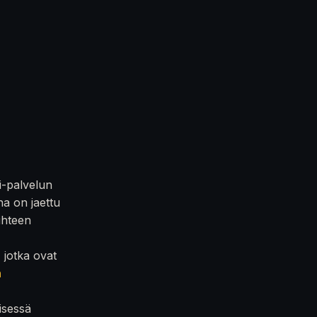
i-palvelun
na on jaettu
iihteen
, jotka ovat
n
isessä