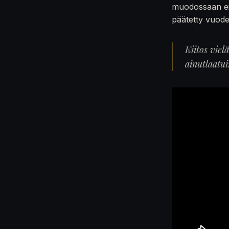
muodossaan ei
päätetty vuod
Kiitos viel
ainutlaatu