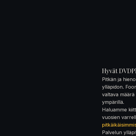
Hyvät DVDPl
Pitkän ja hien
ylläpidon. Foo
valtava määrä t
ympärillä.
Haluamme kiittä
vuosien varrel
pitkäikäisimmi
Palvelun ylläpi