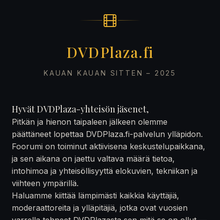
DVDPlaza.fi
KAUAN KAUAN SITTEN – 2025
Hyvät DVDPlaza-yhteisön jäsenet,
Pitkän ja hienon taipaleen jälkeen olemme
päättäneet lopettaa DVDPlaza.fi-palvelun ylläpidon.
Foorumi on toiminut aktiivisena keskustelupaikkana,
ja sen aikana on jaettu valtava määrä tietoa,
intohimoa ja yhteisöllisyyttä elokuvien, tekniikan ja
viihteen ympärillä.
Haluamme kiittää lämpimästi kaikkia käyttäjiä,
moderaattoreita ja ylläpitäjiä, jotka ovat vuosien
varrella tehneet DVDPlazasta sen mitä se on ollut —