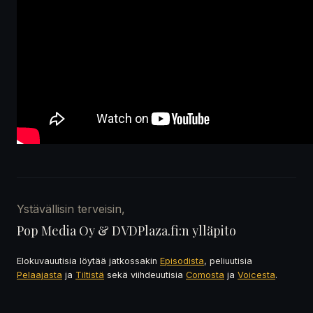
Ystävällisin terveisin,
Pop Media Oy & DVDPlaza.fi:n ylläpito
Elokuvauutisia löytää jatkossakin
Episodista
, peliuutisia
Pelaajasta
ja
Tiltistä
sekä viihdeuutisia
Comosta
ja
Voicesta
.