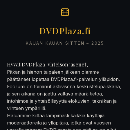
DVDPlaza.fi
KAUAN KAUAN SITTEN – 2025
Hyvät DVDPlaza-yhteisön jäsenet,
Pitkän ja hienon taipaleen jälkeen olemme
päättäneet lopettaa DVDPlaza.fi-palvelun ylläpidon.
Foorumi on toiminut aktiivisena keskustelupaikkana,
ja sen aikana on jaettu valtava määrä tietoa,
intohimoa ja yhteisöllisyyttä elokuvien, tekniikan ja
viihteen ympärillä.
Haluamme kiittää lämpimästi kaikkia käyttäjiä,
moderaattoreita ja ylläpitäjiä, jotka ovat vuosien
varrella tehneet DVDPlazasta sen mitä se on ollut —