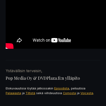
Ystävällisin terveisin,
Pop Media Oy & DVDPlaza.fi:n ylläpito
Elokuvauutisia löytää jatkossakin
Episodista
, peliuutisia
Pelaajasta
ja
Tiltistä
sekä viihdeuutisia
Comosta
ja
Voicesta
.