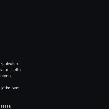
i-palvelun
na on jaettu
iihteen
, jotka ovat
n
isessä