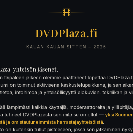
DVDPlaza.fi
KAUAN KAUAN SITTEN – 2025
aza-yhteisön jäsenet,
on taipaleen jälkeen olemme päättäneet lopettaa DVDPlaza.f
rumi on toiminut aktiivisena keskustelupaikkana, ja sen aika
ietoa, intohimoa ja yhteisöllisyyttä elokuvien, tekniikan ja v
ä lämpimästi kaikkia käyttäjiä, moderaattoreita ja ylläpitäjiä
la tehneet DVDPlazasta sen mitä se on ollut —
yksi Suome
stä ja omistautuneimmista harrastajayhteisöistä
.
to on kuitenkin tullut pisteeseen, jossa sen jatkaminen nyky