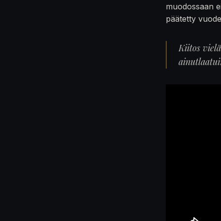
muodossaan ei
päätetty vuod
Kiitos viel
ainutlaatu