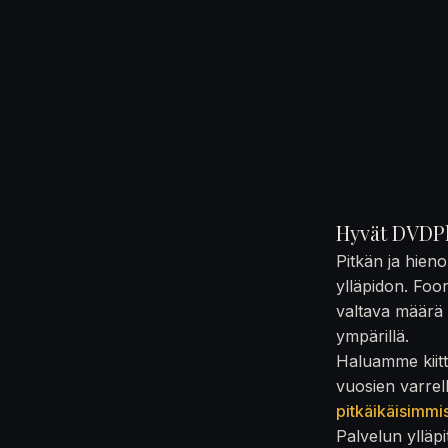
Hyvät DVDPl
Pitkän ja hien
ylläpidon. Foo
valtava määrä t
ympärillä.
Haluamme kiittä
vuosien varrel
pitkäikäisimmi
Palvelun ylläpi