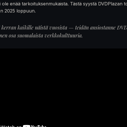
 ole enää tarkoituksenmukaista. Tästä syystä DVDPlazan t
en 2025 loppuun.
ä kerran kaikille näistä vuosista — teidän ansiostanne DVD
inen osa suomalaista verkkokulttuuria.