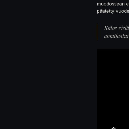
muodossaan ei
päätetty vuod
Kiitos viel
ainutlaatu