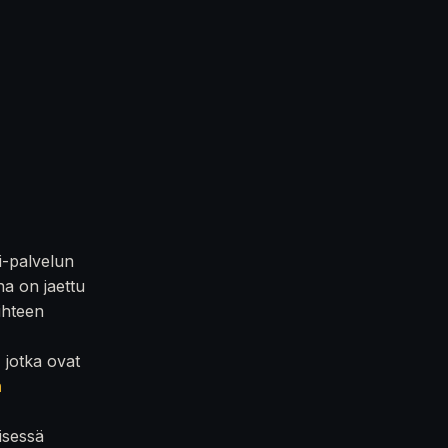
i-palvelun
na on jaettu
iihteen
, jotka ovat
n
isessä