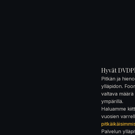
Hyvät DVDPl
Pitkän ja hien
ylläpidon. Foo
valtava määrä t
ympärillä.
Haluamme kiittä
vuosien varrel
pitkäikäisimmi
Palvelun ylläpi