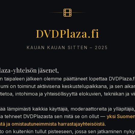
DVDPlaza.fi
KAUAN KAUAN SITTEN – 2025
aza-yhteisön jäsenet,
on taipaleen jälkeen olemme päättäneet lopettaa DVDPlaza.f
rumi on toiminut aktiivisena keskustelupaikkana, ja sen aika
ietoa, intohimoa ja yhteisöllisyyttä elokuvien, tekniikan ja v
ä lämpimästi kaikkia käyttäjiä, moderaattoreita ja ylläpitäjiä
la tehneet DVDPlazasta sen mitä se on ollut —
yksi Suome
stä ja omistautuneimmista harrastajayhteisöistä
.
to on kuitenkin tullut pisteeseen, jossa sen jatkaminen nyky