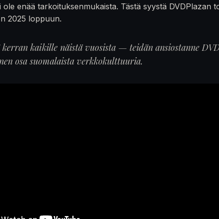
 ole enää tarkoituksenmukaista. Tästä syystä DVDPlazan t
en 2025 loppuun.
ä kerran kaikille näistä vuosista — teidän ansiostanne DVD
inen osa suomalaista verkkokulttuuria.