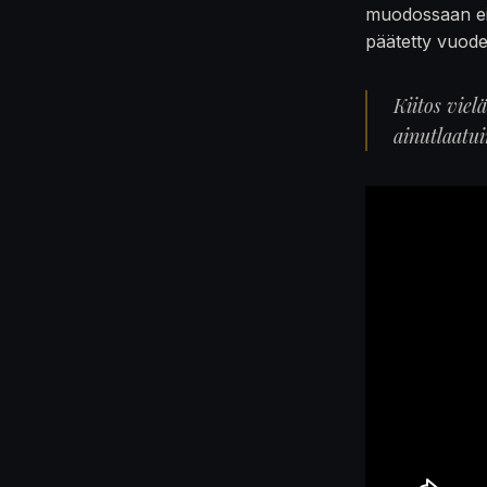
muodossaan ei
päätetty vuod
Kiitos viel
ainutlaatu