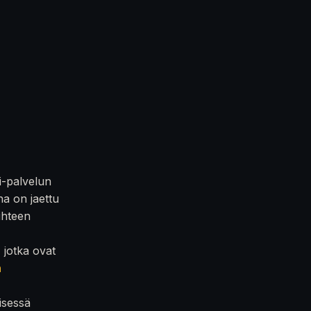
i-palvelun
na on jaettu
iihteen
, jotka ovat
n
isessä