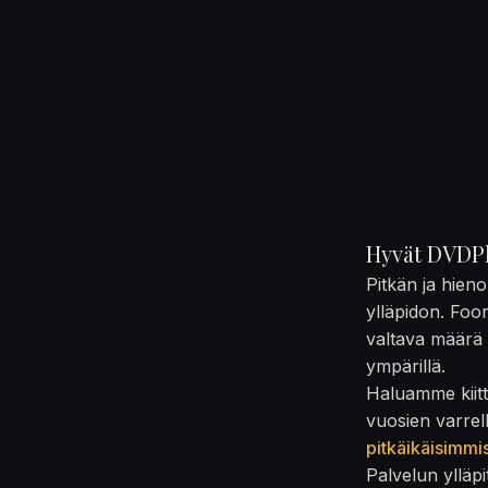
Hyvät DVDPl
Pitkän ja hien
ylläpidon. Foo
valtava määrä t
ympärillä.
Haluamme kiittä
vuosien varrel
pitkäikäisimmi
Palvelun ylläpi