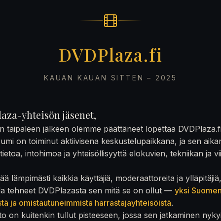
DVDPlaza.fi
KAUAN KAUAN SITTEN – 2025
aza-yhteisön jäsenet,
on taipaleen jälkeen olemme päättäneet lopettaa DVDPlaza.f
rumi on toiminut aktiivisena keskustelupaikkana, ja sen aika
ietoa, intohimoa ja yhteisöllisyyttä elokuvien, tekniikan ja v
ä lämpimästi kaikkia käyttäjiä, moderaattoreita ja ylläpitäjiä
la tehneet DVDPlazasta sen mitä se on ollut —
yksi Suome
stä ja omistautuneimmista harrastajayhteisöistä
.
to on kuitenkin tullut pisteeseen, jossa sen jatkaminen nyky