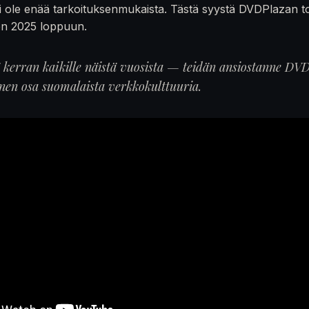
 ole enää tarkoituksenmukaista. Tästä syystä DVDPlazan t
en 2025 loppuun.
ä kerran kaikille näistä vuosista — teidän ansiostanne DVD
inen osa suomalaista verkkokulttuuria.