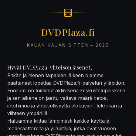
DVDPlaza.fi
KAUAN KAUAN SITTEN – 2025
Hyvät DVDPlaza-yhteisön jäsenet,
Pitkän ja hienon taipaleen jälkeen olemme
päättäneet lopettaa DVDPlaza.fi-palvelun ylläpidon.
Foorumi on toiminut aktiivisena keskustelupaikkana,
ja sen aikana on jaettu valtava määrä tietoa,
intohimoa ja yhteisöllisyyttä elokuvien, tekniikan ja
viihteen ympärillä.
Haluamme kiittää lämpimästi kaikkia käyttäjiä,
moderaattoreita ja ylläpitäjiä, jotka ovat vuosien
varrella tehneet DVDPlazasta sen mitä se on ollut —