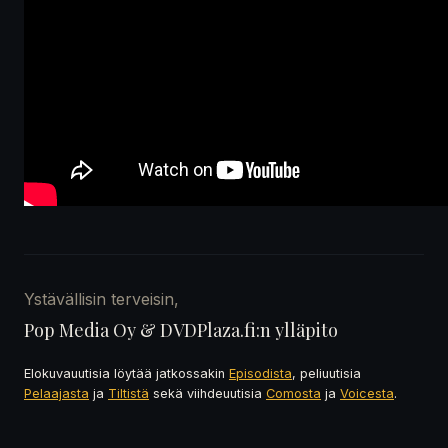
Ystävällisin terveisin,
Pop Media Oy & DVDPlaza.fi:n ylläpito
Elokuvauutisia löytää jatkossakin
Episodista
, peliuutisia
Pelaajasta
ja
Tiltistä
sekä viihdeuutisia
Comosta
ja
Voicesta
.